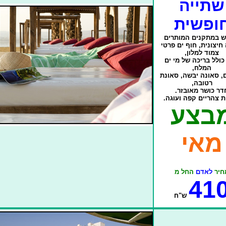
שתייה
ופשית
ש במתקנים המותרים
חיצונית, חוף ים פרטי
צמוד למלון,
ולל בריכה של מי ים
המלח,
ם, סאונה יבשה, סאונת
רטובה,
דר כושר מאובזר.
 צהריים קפה ועוגה.
בצע
מאי
חיר
לאדם
החל מ
41
ש"ח