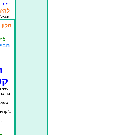
ימים 
להזמנות
חביל
מלון 
למל
חביל
ח
קפ
שימו
בריכה 
ספא כ
ג`קוזי
ח