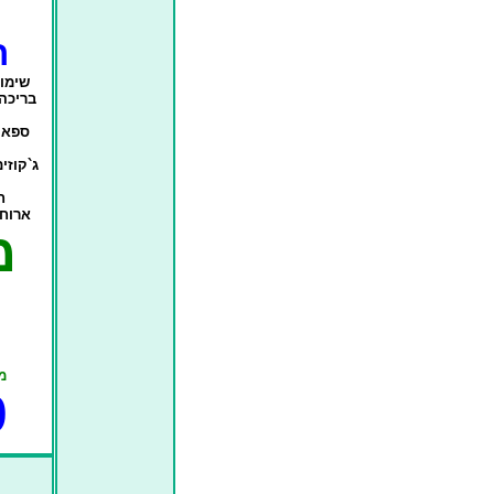
ח
שימו
בריכה 
ספא כ
ג`קוזי
ח
ארוחת
מ
מ
0