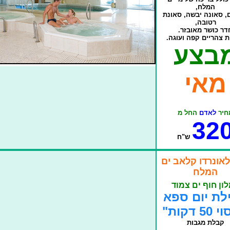
המלח,
ם, סאונה יבשה, סאונת
רטובה,
דר כושר מאובזר.
 צהריים קפה ועוגה.
בצע
מאי
חיר
לאדם
החל מ
32
ש"ח
לאונרדו קלאב ים
המלח
ון חוף ים צמוד
לת יום ספא
5 דקות"
קבלת מגבות