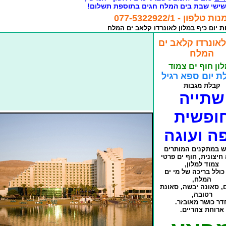
שישי שבת בים המלח חגים בתוספת תשלום!
 טלפון - 077-5322922/1
ות
יום כיף במלון לאונרדו קלאב ים המלח
לאונרדו קלאב ים
המלח
ון חוף ים צמוד
ת יום ספא רגיל
קבלת מגבות
שתייה
ופשית
ה ועוגה
ש במתקנים המותרים
חיצונית, חוף ים פרטי
צמוד למלון,
ולל בריכה של מי ים
המלח,
ם, סאונה יבשה, סאונת
רטובה,
דר כושר מאובזר.
ארוחת צהריים.