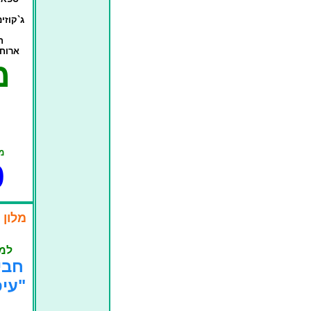
ג`קוזי
ח
ארוחת
מ
מ
0
מלון 
למל
חבי
"עיסוי 0