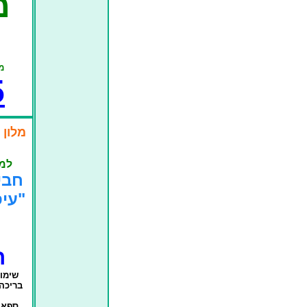
מ
מ
5
מלון 
למל
חבי
"עיסוי 0
ח
שימו
בריכה 
ספא כ