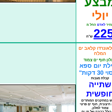
בצע
יולי
חיר
לאדם
החל מ
22
ש"ח
לאונרדו קלאב ים
המלח
ון חוף ים צמוד
לת יום ספא
3 דקות"
קבלת מגבות
שתייה
ופשית
ש במתקנים המותרים
חיצונית, חוף ים פרטי
צמוד למלון,
ולל בריכה של מי ים