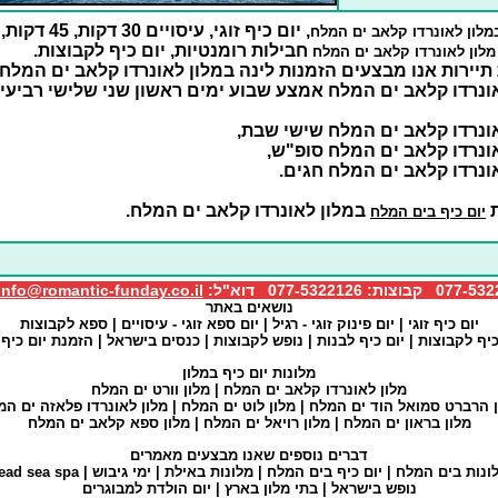
, יום כיף זוגי, עיסויים 30 דקות, 45 דקות,
במלון לאונרדו קלאב ים המלח
חבילות רומנטיות, יום כיף לקבוצות.
מלון לאונרדו קלאב ים המלח
יירות אנו מבצעים הזמנות לינה במלון לאונרדו קלאב ים המלח.
ונרדו קלאב ים המלח אמצע שבוע ימים ראשון שני שלישי רביעי
ונרדו קלאב ים המלח שישי שבת,
ונרדו קלאב ים המלח סופ"ש,
ונרדו קלאב ים המלח חגים.
ת
במלון לאונרדו קלאב ים המלח.
יום כיף בים המלח
info@romantic-funday.co.il
נושאים באתר
יום כיף זוגי
|
יום פינוק זוגי
- רגיל |
יום ספא זוגי
- עיסויים |
ספא לקבוצות
כיף לקבוצות
|
יום כיף לבנות
|
נופש לקבוצות
|
כנסים בישראל
|
הזמנת יום כיף ז
מלונות יום כיף במלון
מלון לאונרדו קלאב ים המלח
|
מלון וורט ים המלח
ן הרברט סמואל הוד ים המלח
|
מלון לוט ים המלח
|
מלון לאונרדו פלאזה ים המ
מלון בראון ים המלח
|
מלון רויאל ים המלח
|
מלון ספא קלאב ים המלח
דברים נוספים שאנו מבצעים מאמרים
ונות בים המלח
|
יום כיף בים המלח
|
מלונות באילת
|
ימי גיבוש
|
ead sea spa
נופש בישראל
|
בתי מלון בארץ
|
יום הולדת למבוגרים