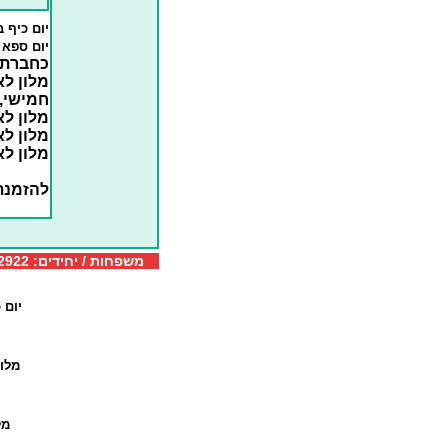
יום כיף 
יום ספא 
כחברת ת
מלון לא
חמישי,
מלון לא
מלון לא
מלון לא
להזמנ
משפחות / יחידים: 077-5322922 קבוצות: 077-5322126 דוא"ל:
יום 
מלו
מל