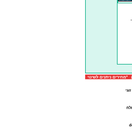
*מחירים ניתנים לשינוי
וגי
לח
d