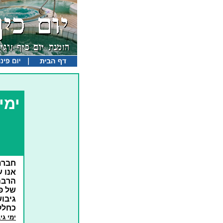
ימי
חברת
אנו 
הרבה
של פ
גיבו
כחלק 
ימי גי