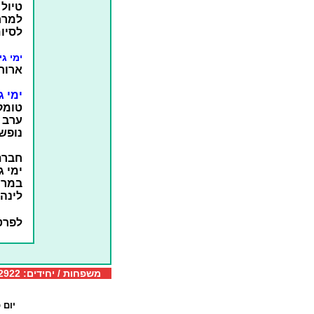
טיול 
למרח
לסיו
ימי ג
ארוחת
ימי ג
טומק
ערב פ
נופש 
חברת
ימי ג
במרכז
לינה 
לפרטי
משפחות / יחידים: 077-5322922 קבוצות: 077-5322126 דוא"ל:
יום 