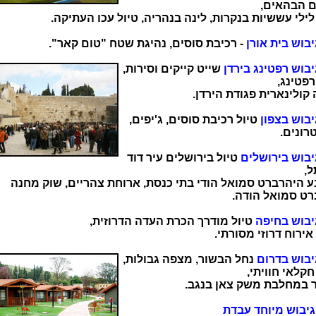
ם הבהאים,
לילי עששיות בנקרות, לינה בנהריה, טיול עכו העתיקה.
יבוש בית אורן
- רכיבת סוסים, נהיגת שטח "טום קאר".
יבוש רפטינג בירדן
שייט קייקים וסירות,
רפטינג,
 קולינארית פגודת הירדן.
יבוש בצפון
טיול רכיבת סוסים, ג'יפים,
רונים.
יבוש בירושלים
טיול בירושלים עיר דוד
ל,
ע היהרברט סמואל הודי בתי כנסת, ארוחת צהריים, שוק מחנה
רט סמואל הודה.
יבוש בחיפה
טיול מודרך הכרת העדה הדרוזית,
אירוח דרוזי מסורתי.
יבוש בדרום
נחל הבשור, מצפה גבולות,
חקלאי חוויתי,
ר במחלבת משק צאן בנגב.
גיבוש מיוחד עבדת