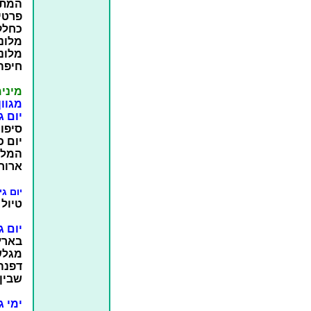
המתא
פרטי
כחלק
מלונו
מלונו
חיפה,
מינימו
מגוון
יום 
סיפור
יום 
המלון
ארוח
יום ג
טיול 
יום ג
בארץ
מגלשו
דפנה
שבין 
ימי 