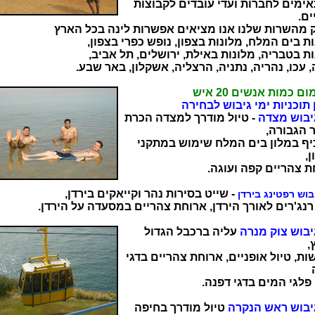
ימים לחברות ועדי עובדים לקבוצות
ים.
 מהשרות שלנו אנו מציאים אפשרות לינה בכל הארץ
ת בים המלח, מלונות בצפון, נופש כפרי בצפון,
ת בטבריה, מלונות באילת, ירושלים, תל אביב,
 עכו, נהריה, נתניה, הרצליה, אשקלון, באר שבע.
ם כמות אנשים 20 איש
 תוכניות ימי גיבוש לבחירה
גיבוש מצדה
- טיול מודרך למצדה הכרת
 הגבורה,
כיף במלון בים המלח שימוש במתקני
,
ת צהריים קפה ועוגה.
- שייט בסירות נהר וקייאקים בירדן,
יבוש רפטינג בירדן
רנג'רים לאורך הירדן, ארוחת צהריים במסעדה על הירדן.
יבוש צוק מנרה
עליה ברכבל הגדול
,
ת, טיול אופניים, ארוחת צהריים בדגי
פלגי המים בדגי דפנה.
גיבוש ראש הנקרה
טיול מודרך בחיפה