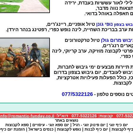
לילי לאור עששיות בעבדת, ירידה
צאות נווה מדבר,
ם חאפלה באוהל בדואי.
נופי גונן
טיול אופניים, ריינג'רים,
יבוש בצפון
 ערב בבריכת השחייה, לינה נופש כפרי, רפטינג בנהר הירדן.
יבוש מרום גולן
טיול טרקטורונים
ארים רנג'רים,
רטי לקבוצה מוזיקה, ערב קריוקי, לינה
כפרי.
 תיירות מבצעים ימי גיבוש לחברות,
יבוש לעובדים, יום גיבוש בצפון בדרום
, כולל הפעלות פעילויות אטרקציות,
לקבוצות.
077/5322126
ם נוספים טלפון -
info@romantic-funday.co.il
נושאים באתר
יום כיף זוגי
|
יום פינוק זוגי
- רגיל |
יום ספא זוגי
- עיסויים |
ספא לקבוצות
כיף לקבוצות
|
יום כיף לבנות
|
נופש לקבוצות
|
כנסים בישראל
|
הזמנת יום כיף ז